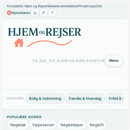
Spring
Forside
Om Hjem og Rejser
Seneste anmeldelser
Privatlivspolitik
◎
P
f
Nyhedsbrev
✉
til
indhold
Menu
TIL DIG, DIT HJEM OG DINE EVENTYR
Bolig & Indretning
Familie & Hverdag
Fritid & Ho
UDFORSK
POPULÆRE GUIDER
Neglelak
Vippeserum
Negleklipper
Neglefil