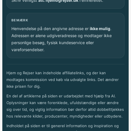
Skriv venligst
att: hjemogrejser.dk
i emnefeltet.
BEMÆRK
Henvendelse på den angivne adresse er
ikke mulig
.
Adressen er alene udgiveradresse og modtager ikke
personlige besøg, fysisk kundeservice eller
vareforsendelser.
Hjem og Rejser kan indeholde affiliatelinks, og der kan
modtages kommission ved køb via udvalgte links. Det ændrer
ikke prisen for dig.
En del af artiklerne på siden er udarbejdet med hjælp fra AI.
Oplysninger kan være forenklede, ufuldstændige eller ændre
sig over tid, og vigtig information bør derfor altid dobbelttjekkes
hos relevante kilder, producenter, myndigheder eller udbydere.
Indholdet på siden er til generel information og inspiration og