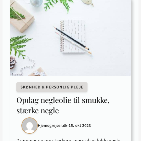
SKØNHED & PERSONLIG PLEJE
Opdag negleolie til smukke,
stærke negle
Hjemogrejser.dk
•
15. okt 2023
Drømmer du om stærkere, mere glansfulde negle