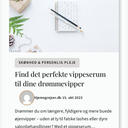
SKØNHED & PERSONLIG PLEJE
Find det perfekte vippeserum
til dine drømmevipper
Hjemogrejser.dk
•
15. okt 2023
Drømmer du om længere, fyldigere og mere buede
øjenvipper – uden at ty til falske lashes eller dyre
salonbehandlinger? Med et vippeserum…