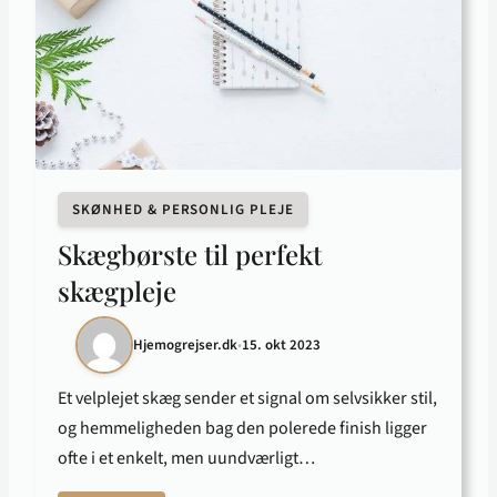
SKØNHED & PERSONLIG PLEJE
Skægbørste til perfekt
skægpleje
Hjemogrejser.dk
•
15. okt 2023
Et velplejet skæg sender et signal om selvsikker stil,
og hemmeligheden bag den polerede finish ligger
ofte i et enkelt, men uundværligt…