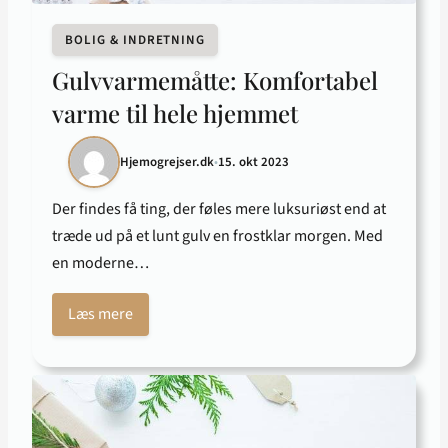
BOLIG & INDRETNING
Gulvvarmemåtte: Komfortabel
varme til hele hjemmet
Hjemogrejser.dk
•
15. okt 2023
Der findes få ting, der føles mere luksuriøst end at
træde ud på et lunt gulv en frostklar morgen. Med
en moderne…
Læs mere