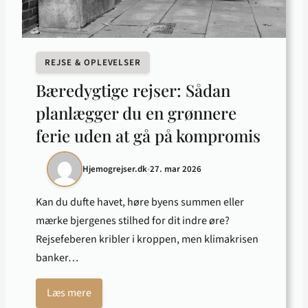
REJSE & OPLEVELSER
Bæredygtige rejser: Sådan
planlægger du en grønnere
ferie uden at gå på kompromis
Hjemogrejser.dk
•
27. mar 2026
Kan du dufte havet, høre byens summen eller
mærke bjergenes stilhed for dit indre øre?
Rejsefeberen kribler i kroppen, men klimakrisen
banker…
Læs mere