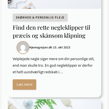
SKØNHED & PERSONLIG PLEJE
Find den rette negleklipper til
præcis og skånsom klipning
Hjemogrejser.dk
•
15. okt 2023
Velplejede negle siger mere om din personlige stil,
end man skulle tro. En god negleklipper er derfor
et helt uundværligt redskab i…
Læs mere