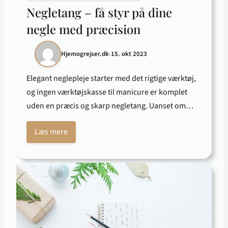
Negletang – få styr på dine
negle med præcision
Hjemogrejser.dk
•
15. okt 2023
Elegant neglepleje starter med det rigtige værktøj,
og ingen værktøjskasse til manicure er komplet
uden en præcis og skarp negletang. Uanset om…
Læs mere