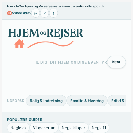
Spring
Forside
Om Hjem og Rejser
Seneste anmeldelser
Privatlivspolitik
◎
P
f
Nyhedsbrev
✉
til
indhold
Menu
TIL DIG, DIT HJEM OG DINE EVENTYR
Bolig & Indretning
Familie & Hverdag
Fritid & Ho
UDFORSK
POPULÆRE GUIDER
Neglelak
Vippeserum
Negleklipper
Neglefil