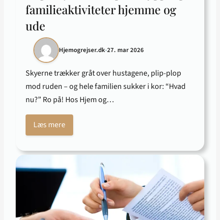
familieaktiviteter hjemme og
ude
Hjemogrejser.dk
•
27. mar 2026
Skyerne trækker gråt over hustagene, plip-plop
mod ruden – og hele familien sukker i kor: “Hvad
nu?” Ro på! Hos Hjem og…
Læs mere