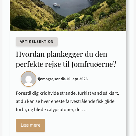
ARTIKELSEKTION
Hvordan planlægger du den
perfekte rejse til Jomfruøerne?
Hjemogrejser.dk
•
10. apr 2026
Forestil dig kridhvide strande, turkist vand så klart,
at du kan se hver eneste farvestrålende fisk glide
forbi, og bløde calypsotoner, der…
Læs mere