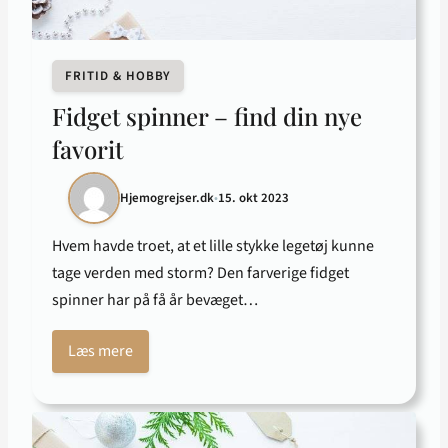
FRITID & HOBBY
Fidget spinner – find din nye
favorit
Hjemogrejser.dk
•
15. okt 2023
Hvem havde troet, at et lille stykke legetøj kunne
tage verden med storm? Den farverige fidget
spinner har på få år bevæget…
Læs mere