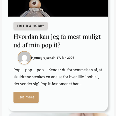
FRITID & HOBBY
Hvordan kan jeg få mest muligt
ud af min pop it?
Hjemogrejser.dk
•
17. jan 2026
Pop… pop… pop… Kender du fornemmelsen af, at
skuldrene sænkes en anelse for hver lille “boble”,
der vender sig? Pop it-fænomenet har…
Læs mere