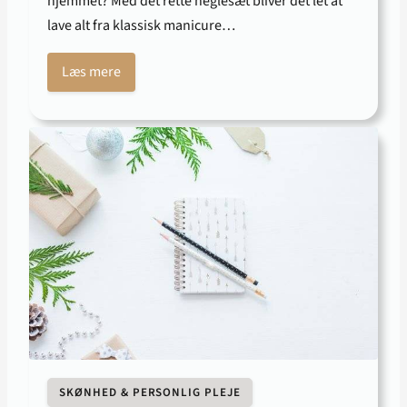
hjemmet? Med det rette neglesæt bliver det let at
lave alt fra klassisk manicure…
Læs mere
SKØNHED & PERSONLIG PLEJE