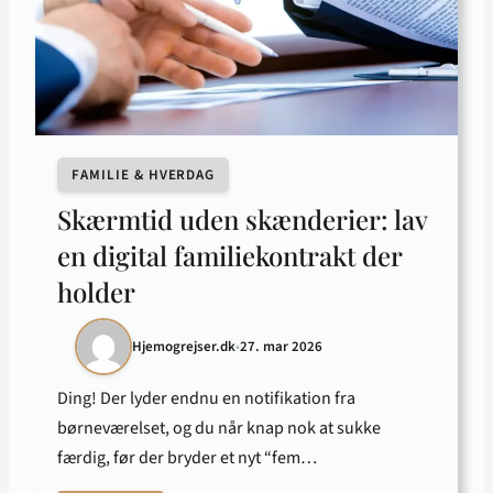
FAMILIE & HVERDAG
Skærmtid uden skænderier: lav
en digital familiekontrakt der
holder
Hjemogrejser.dk
•
27. mar 2026
Ding! Der lyder endnu en notifikation fra
børneværelset, og du når knap nok at sukke
færdig, før der bryder et nyt “fem…