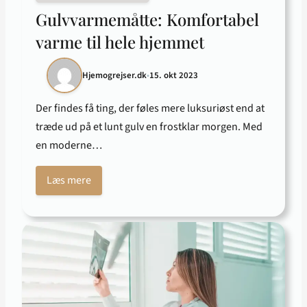
Gulvvarmemåtte: Komfortabel
varme til hele hjemmet
Hjemogrejser.dk
•
15. okt 2023
Der findes få ting, der føles mere luksuriøst end at
træde ud på et lunt gulv en frostklar morgen. Med
en moderne…
Læs mere