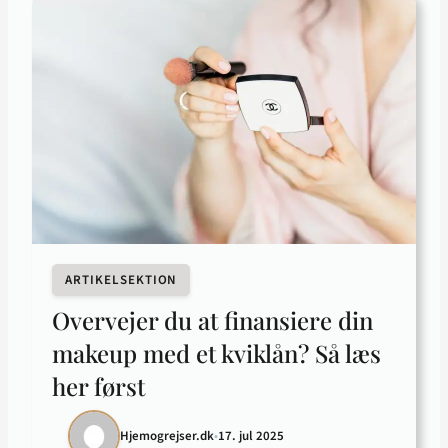
ARTIKELSEKTION
Overvejer du at finansiere din
makeup med et kviklån? Så læs
her først
Hjemogrejser.dk
•
17. jul 2025