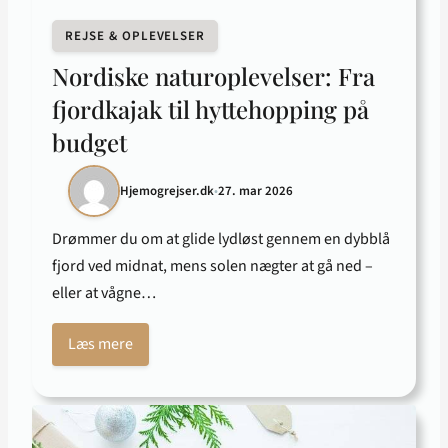
REJSE & OPLEVELSER
Nordiske naturoplevelser: Fra
fjordkajak til hyttehopping på
budget
Hjemogrejser.dk
•
27. mar 2026
Drømmer du om at glide lydløst gennem en dybblå
fjord ved midnat, mens solen nægter at gå ned –
eller at vågne…
Læs mere