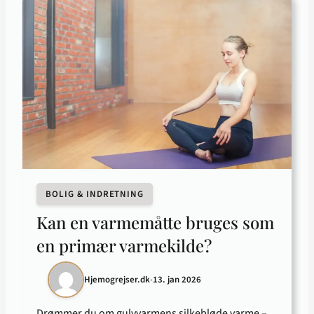
BOLIG & INDRETNING
Kan en varmemåtte bruges som
en primær varmekilde?
Hjemogrejser.dk
•
13. jan 2026
Drømmer du om gulvvarmens silkebløde varme –