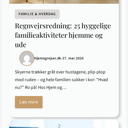
FAMILIE & HVERDAG
Regnvejrsredning: 25 hyggelige
familieaktiviteter hjemme og
ude
Hjemogrejser.dk
•
27. mar 2026
Skyerne trækker gråt over hustagene, plip-plop
mod ruden – og hele familien sukker i kor: “Hvad
nu?” Ro på! Hos Hjem og…
Læs mere