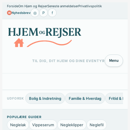
Spring
Forside
Om Hjem og Rejser
Seneste anmeldelser
Privatlivspolitik
◎
P
f
Nyhedsbrev
✉
til
indhold
Menu
TIL DIG, DIT HJEM OG DINE EVENTYR
Bolig & Indretning
Familie & Hverdag
Fritid & Ho
UDFORSK
POPULÆRE GUIDER
Neglelak
Vippeserum
Negleklipper
Neglefil