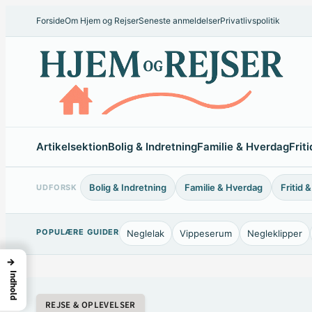
Forside
Om Hjem og Rejser
Seneste anmeldelser
Privatlivspolitik
Artikelsektion
Bolig & Indretning
Familie & Hverdag
Frit
Bolig & Indretning
Familie & Hverdag
Fritid 
UDFORSK
POPULÆRE GUIDER
Neglelak
Vippeserum
Negleklipper
→
Indhold
REJSE & OPLEVELSER