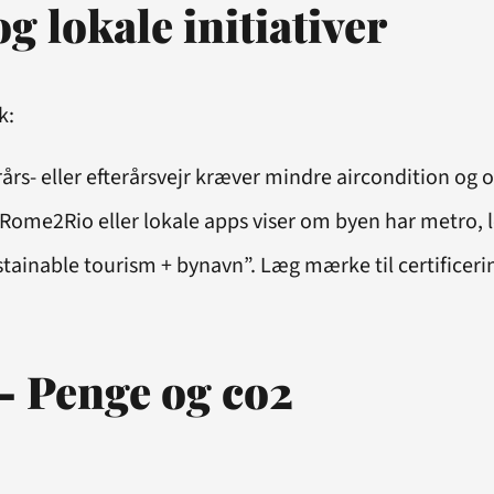
g lokale initiativer
k:
års- eller efterårsvejr kræver mindre aircondition og
Rome2Rio eller lokale apps viser om byen har metro, l
stainable tourism + bynavn”. Læg mærke til certificeri
– Penge og co2