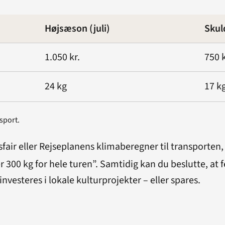
Højsæson (juli)
Skul
1.050 kr.
750 k
24 kg
17 k
sport.
air eller Rejseplanens klimaberegner til transporten, læ
er 300 kg for hele turen”. Samtidig kan du beslutte, at 
nvesteres i lokale kulturprojekter – eller spares.