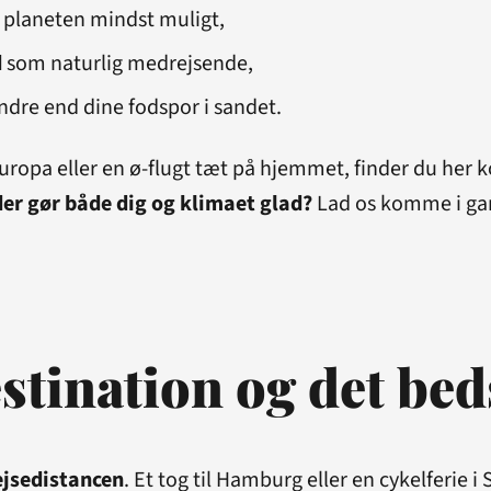
r planeten mindst muligt,
d
som naturlig medrejsende,
indre end dine fodspor i sandet.
 eller en ø-flugt tæt på hjemmet, finder du her konk
 der gør både dig og klimaet glad?
Lad os komme i ga
estination og det be
ejsedistancen
. Et tog til Hamburg eller en cykelferie 