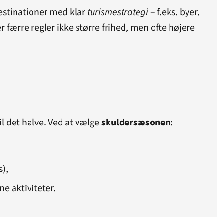
destinationer med klar
turismestrategi
– f.eks. byer,
r færre regler ikke større frihed, men ofte højere
il det halve. Ved at vælge
skuldersæsonen
:
s),
ne aktiviteter.