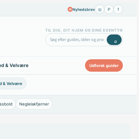
◎
P
f
Nyhedsbrev
✉
TIL DIG, DIT HJEM OG DINE EVENTYR
⌕
d & Velvære
Udforsk guider
d & Velvære
essbold
Neglelakfjerner