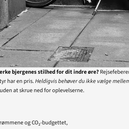
ke bjergenes stilhed for dit indre øre?
Rejsefeberen
yr har en pris.
Heldigvis behøver du ikke vælge melle
uden at skrue ned for oplevelserne.
e drømmene og CO₂-budgettet,