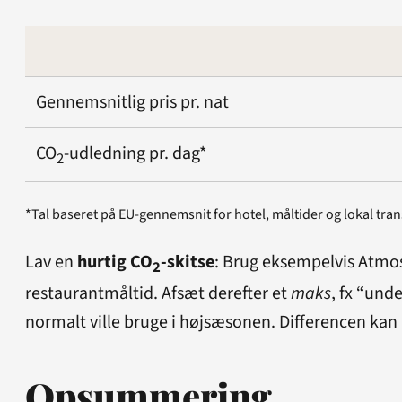
Gennemsnitlig pris pr. nat
CO
-udledning pr. dag*
2
*Tal baseret på EU-gennemsnit for hotel, måltider og lokal tran
Lav en
hurtig CO
-skitse
: Brug eksempelvis Atmosf
2
restaurantmåltid. Afsæt derefter et
maks
, fx “und
normalt ville bruge i højsæsonen. Differencen kan i
Opsummering