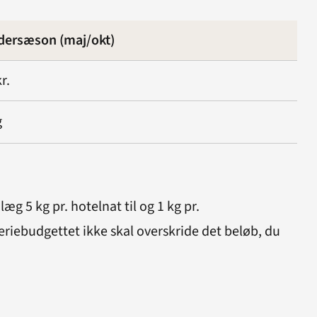
dersæson (maj/okt)
r.
g
g 5 kg pr. hotelnat til og 1 kg pr.
ferie­budgettet ikke skal overskride det beløb, du