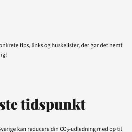
rete tips, links og huskelister, der gør det nemt
ng!
dste tidspunkt
i Sverige kan reducere din CO
-udledning med op til
2