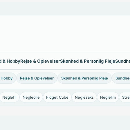
id & Hobby
Rejse & Oplevelser
Skønhed & Personlig Pleje
Sundhe
& Hobby
Rejse & Oplevelser
Skønhed & Personlig Pleje
Sundhe
Neglefil
Negleolie
Fidget Cube
Neglesaks
Neglelim
Str