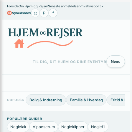
×
Forside
Om Hjem og Rejser
Seneste anmeldelser
Privatlivspolitik
◎
P
f
Nyhedsbrev
✉
Menu
TIL DIG, DIT HJEM OG DINE EVENTYR
Bolig & Indretning
Familie & Hverdag
Fritid & Ho
UDFORSK
POPULÆRE GUIDER
Neglelak
Vippeserum
Negleklipper
Neglefil