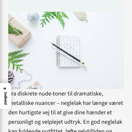
→
Fra diskrete nude-toner til dramatiske,
Indhold
metalliske nuancer – neglelak har længe været
den hurtigste vej til at give dine hænder et
personligt og velplejet udtryk. En god neglelak
kan fuldende outfittet, løfte selvtilliden og