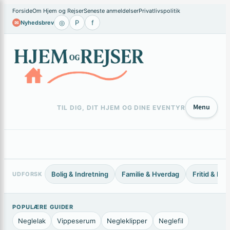
×
Forside
Om Hjem og Rejser
Seneste anmeldelser
Privatlivspolitik
◎
P
f
Nyhedsbrev
✉
Menu
TIL DIG, DIT HJEM OG DINE EVENTYR
Bolig & Indretning
Familie & Hverdag
Fritid & Ho
UDFORSK
POPULÆRE GUIDER
Neglelak
Vippeserum
Negleklipper
Neglefil