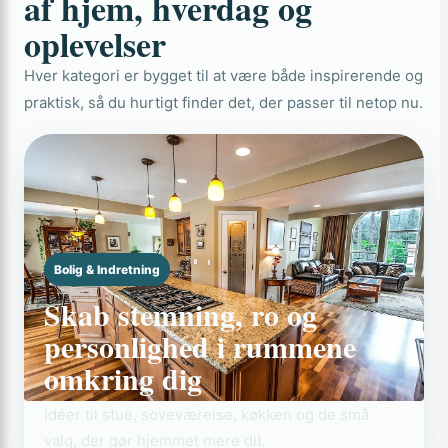
af hjem, hverdag og
oplevelser
Hver kategori er bygget til at være både inspirerende og
praktisk, så du hurtigt finder det, der passer til netop nu.
Bolig & Indretning
Skab stemning, ro og
personlighed i rummene
omkring dig
Idéer til stue, soveværelse, køkken og de små
valg, der gør hjemmet mere dit.