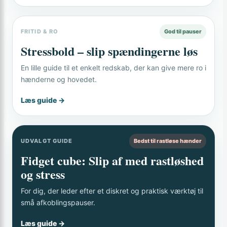
FRITID & RO
God til pauser
Stressbold – slip spændingerne løs
En lille guide til et enkelt redskab, der kan give mere ro i
hænderne og hovedet.
Læs guide →
UDVALGT GUIDE
Bedst til rastløse hænder
Fidget cube: Slip af med rastløshed
og stress
For dig, der leder efter et diskret og praktisk værktøj til
små afkoblingspauser.
Læs guide →