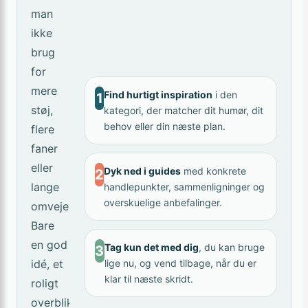
man
ikke
brug
for
mere
Find hurtigt inspiration
i den
1
støj,
kategori, der matcher dit humør, dit
behov eller din næste plan.
flere
faner
eller
Dyk ned i guides
med konkrete
2
lange
handlepunkter, sammenligninger og
overskuelige anbefalinger.
omveje.
Bare
en god
Tag kun det med dig
, du kan bruge
3
idé, et
lige nu, og vend tilbage, når du er
klar til næste skridt.
roligt
overblik