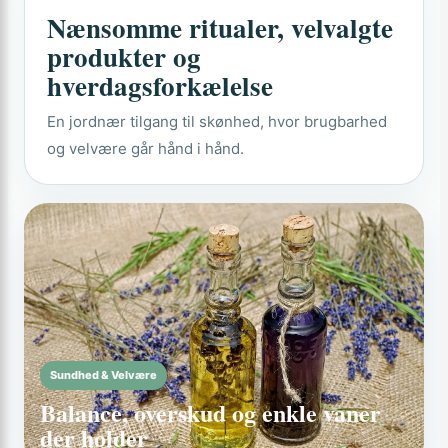
Nænsomme ritualer, velvalgte
produkter og
hverdagsforkælelse
En jordnær tilgang til skønhed, hvor brugbarhed
og velvære går hånd i hånd.
Sundhed & Velvære
Balance, overskud og enkle vaner
der holder