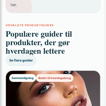
her.
UDVALGTE PRODUKTGUIDES
Populære guider til
produkter, der gør
hverdagen lettere
Se flere guider
Sammenligning
Bedst til hverdagsbrug