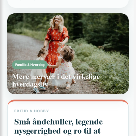
Familie & Hverdag
Mere nærvær i det virkelige
hverdagsliv
FRITID & HOBBY
Små åndehuller, legende
nysgerrighed og ro til at