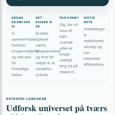
SÅDAN
DET
FOR HVEM?
VIGTIG
UDVÆLGER
KIGGER VI
NOTE
Dig, der vil
VI
PÅ
Anbefalinger
have et
Vi
Kvalitet,
er
klart
sammenholder
oplevet
redaktionelt
overblik
funktion,
værdi,
udvalgt og
uden at
brugervenlighed
brugsscenarier
kan
bruge
og relevans
og hvor let
indeholde
unødigt
for
valget er at
affiliatelinks.
lang tid på
forskellige
omsætte i
research.
behov.
praksis.
KATEGORI-LANDSKAB
Udforsk universet på tværs