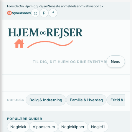
×
Spring
Forside
Om Hjem og Rejser
Seneste anmeldelser
Privatlivspolitik
◎
P
f
Nyhedsbrev
✉
til
indhold
Menu
TIL DIG, DIT HJEM OG DINE EVENTYR
Bolig & Indretning
Familie & Hverdag
Fritid & Ho
UDFORSK
POPULÆRE GUIDER
Neglelak
Vippeserum
Negleklipper
Neglefil