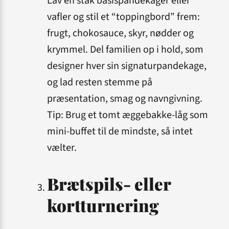
Lav en stak basis­pandekager eller
vafler og stil et “toppingbord” frem:
frugt, choko­sauce, skyr, nødder og
krymmel. Del familien op i hold, som
designer hver sin signatur­pandekage,
og lad resten stemme på
præsentation, smag og navngivning.
Tip: Brug et tomt æggebakke-låg som
mini-buffet til de mindste, så intet
vælter.
Brætspils- eller
kortturnering