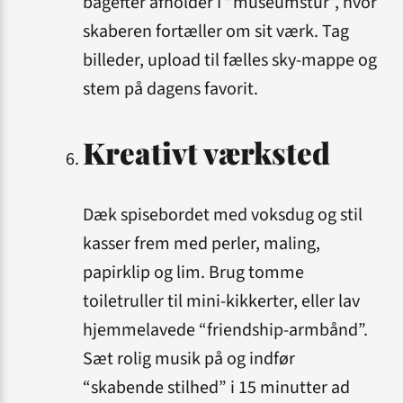
bagefter afholder I “museumstur”, hvor
skaberen fortæller om sit værk. Tag
billeder, upload til fælles sky-mappe og
stem på dagens favorit.
Kreativt værksted
Dæk spisebordet med voks­dug og stil
kasser frem med perler, maling,
papirklip og lim. Brug tomme
toiletruller til mini-kik­kerter, eller lav
hjemmelavede “friendship-armbånd”.
Sæt rolig musik på og indfør
“skabende stilhed” i 15 minutter ad