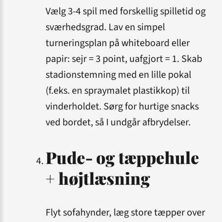
Vælg 3-4 spil med forskellig spilletid og
sværhedsgrad. Lav en simpel
turnerings­plan på whiteboard eller
papir: sejr = 3 point, uafgjort = 1. Skab
stadion­stemning med en lille pokal
(f.eks. en spraymalet plastikkop) til
vinderholdet. Sørg for hurtige snacks
ved bordet, så I undgår afbrydelser.
Pude- og tæppehule
+ højtlæsning
Flyt sofa­hynder, læg store tæpper over