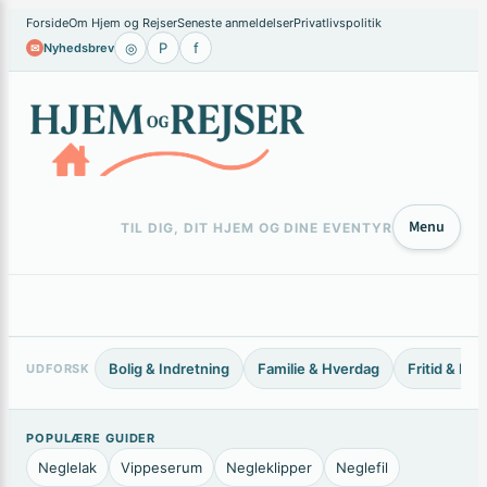
×
Forside
Om Hjem og Rejser
Seneste anmeldelser
Privatlivspolitik
◎
P
f
Nyhedsbrev
✉
Menu
TIL DIG, DIT HJEM OG DINE EVENTYR
Bolig & Indretning
Familie & Hverdag
Fritid & Ho
UDFORSK
POPULÆRE GUIDER
Neglelak
Vippeserum
Negleklipper
Neglefil