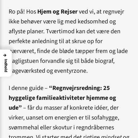
Ro på! Hos
Hjem og Rejser
ved vi, at regnvejr
ikke behøver være lig med kedsomhed og
aflyste planer. Tværtimod kan det være den
perfekte anledning til at skrue op for
nærværet, finde de bløde tæpper frem og lade
→
dagligstuen forvandle sig til både biograf,
Indhold
bageværksted og eventyrzone.
I denne guide –
“Regnvejrsredning: 25
hyggelige familieaktiviteter hjemme og
ude”
– får du masser af konkrete idéer, der
virker, uanset om energien er til sofahygge,
svømmehal eller skovtur i regndråbernes
trommen. Vi starter med det rigtige
mindset
og