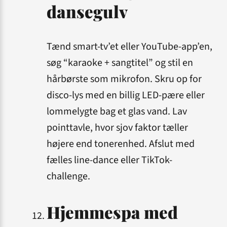
dansegulv
Tænd smart-tv’et eller YouTube-app’en,
søg “karaoke + sangtitel” og stil en
hårbørste som mikrofon. Skru op for
disco-lys med en billig LED-pære eller
lommelygte bag et glas vand. Lav
pointtavle, hvor sjov faktor tæller
højere end tone­renhed. Afslut med
fælles line-dance eller TikTok-
challenge.
Hjemmespa med